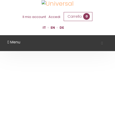
Carrello
0
Il mio account
Accedi
IT
EN
DE
Menu
TERRAQUILIA
Home
Territorio
Modena
TerraQuilia