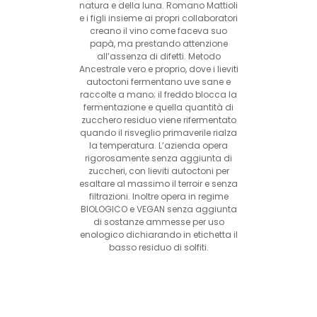
natura e della luna. Romano Mattioli
e i figli insieme ai propri collaboratori
creano il vino come faceva suo
papà, ma prestando attenzione
all’assenza di difetti. Metodo
Ancestrale vero e proprio, dove i lieviti
autoctoni fermentano uve sane e
raccolte a mano; il freddo blocca la
fermentazione e quella quantità di
zucchero residuo viene rifermentato
quando il risveglio primaverile rialza
la temperatura. L’azienda opera
rigorosamente senza aggiunta di
zuccheri, con lieviti autoctoni per
esaltare al massimo il terroir e senza
filtrazioni. Inoltre opera in regime
BIOLOGICO e VEGAN senza aggiunta
di sostanze ammesse per uso
enologico dichiarando in etichetta il
basso residuo di solfiti.