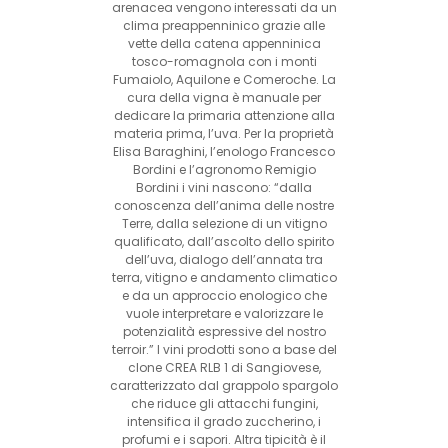
arenacea vengono interessati da un
clima preappenninico grazie alle
vette della catena appenninica
tosco-romagnola con i monti
Fumaiolo, Aquilone e Comeroche. La
cura della vigna è manuale per
dedicare la primaria attenzione alla
materia prima, l’uva. Per la proprietà
Elisa Baraghini, l’enologo Francesco
Bordini e l’agronomo Remigio
Bordini i vini nascono: “dalla
conoscenza dell’anima delle nostre
Terre, dalla selezione di un vitigno
qualificato, dall’ascolto dello spirito
dell’uva, dialogo dell’annata tra
terra, vitigno e andamento climatico
e da un approccio enologico che
vuole interpretare e valorizzare le
potenzialità espressive del nostro
terroir.” I vini prodotti sono a base del
clone CREA RLB 1 di Sangiovese,
caratterizzato dal grappolo spargolo
che riduce gli attacchi fungini,
intensifica il grado zuccherino, i
profumi e i sapori. Altra tipicità è il