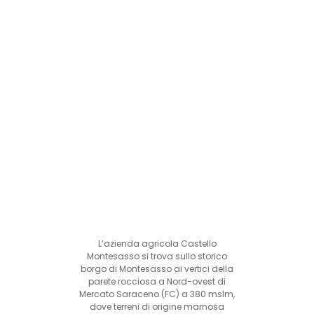
L’azienda agricola Castello
Montesasso si trova sullo storico
borgo di Montesasso ai vertici della
parete rocciosa a Nord-ovest di
Mercato Saraceno (FC) a 380 mslm,
dove terreni di origine marnosa