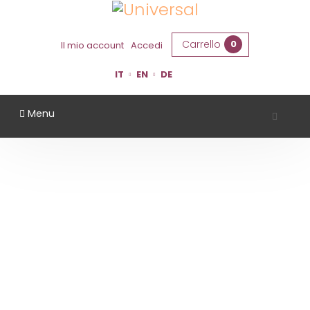
Carrello
0
Il mio account
Accedi
IT
EN
DE
Menu
CASTELLO MONTESASSO
Home
Territorio
Forlì Cesena
Castello Montesasso