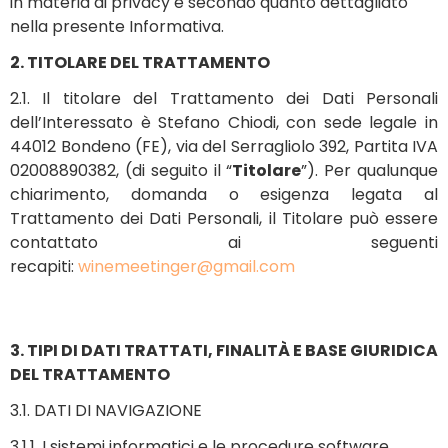
in materia di privacy e secondo quanto dettagliato
nella presente Informativa.
2. TITOLARE DEL TRATTAMENTO
2.1. Il titolare del Trattamento dei Dati Personali
dell’Interessato è Stefano Chiodi, con sede legale in
44012 Bondeno (FE), via del Serragliolo 392, Partita IVA
02008890382
, (di seguito il “
Titolare
”). Per qualunque
chiarimento, domanda o esigenza legata al
Trattamento dei Dati Personali, il Titolare può essere
contattato ai seguenti
recapiti:
winemeetinger@gmail.com
3. TIPI DI DATI TRATTATI, FINALITÀ E BASE GIURIDICA
DEL TRATTAMENTO
3.1. DATI DI NAVIGAZIONE
3.1.1. I sistemi informatici e le procedure software