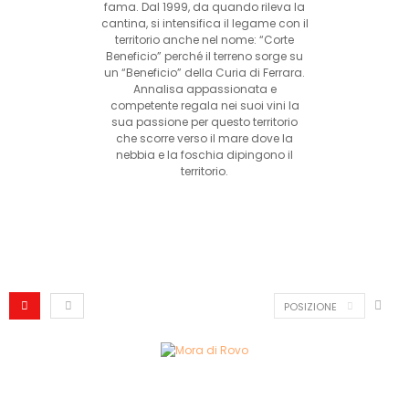
fama. Dal 1999, da quando rileva la
cantina, si intensifica il legame con il
territorio anche nel nome: “Corte
Beneficio” perché il terreno sorge su
un “Beneficio” della Curia di Ferrara.
Annalisa appassionata e
competente regala nei suoi vini la
sua passione per questo territorio
che scorre verso il mare dove la
nebbia e la foschia dipingono il
territorio.
POSIZIONE