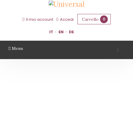
Carrello
0
Il mio account
Accedi
IT
EN
DE
Menu
CORTE BENEFICIO
Home
Territorio
Ferrara
Corte Beneficio