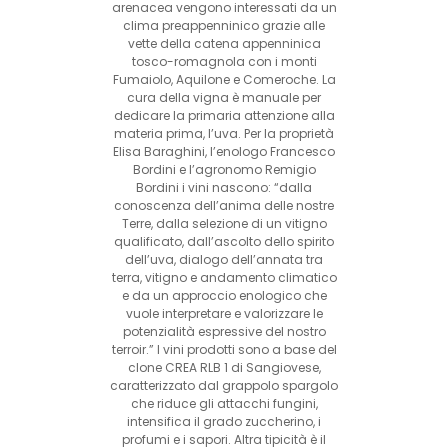
arenacea vengono interessati da un
clima preappenninico grazie alle
vette della catena appenninica
tosco-romagnola con i monti
Fumaiolo, Aquilone e Comeroche. La
cura della vigna è manuale per
dedicare la primaria attenzione alla
materia prima, l’uva. Per la proprietà
Elisa Baraghini, l’enologo Francesco
Bordini e l’agronomo Remigio
Bordini i vini nascono: “dalla
conoscenza dell’anima delle nostre
Terre, dalla selezione di un vitigno
qualificato, dall’ascolto dello spirito
dell’uva, dialogo dell’annata tra
terra, vitigno e andamento climatico
e da un approccio enologico che
vuole interpretare e valorizzare le
potenzialità espressive del nostro
terroir.” I vini prodotti sono a base del
clone CREA RLB 1 di Sangiovese,
caratterizzato dal grappolo spargolo
che riduce gli attacchi fungini,
intensifica il grado zuccherino, i
profumi e i sapori. Altra tipicità è il