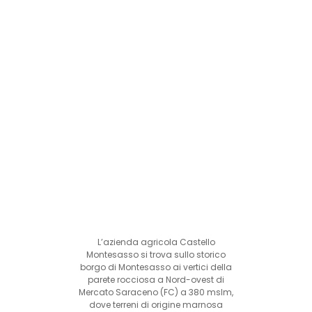
L’azienda agricola Castello
Montesasso si trova sullo storico
borgo di Montesasso ai vertici della
parete rocciosa a Nord-ovest di
Mercato Saraceno (FC) a 380 mslm,
dove terreni di origine marnosa