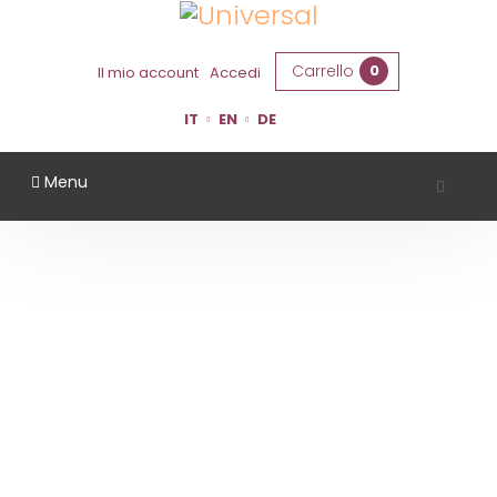
Carrello
0
Il mio account
Accedi
IT
EN
DE
Menu
CASTELLO MONTESASSO
Home
Territorio
Forlì Cesena
Castello Montesasso