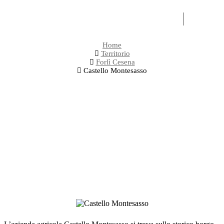
OLI
EXPERI
Home
Territorio
Forlì Cesena
Castello Montesasso