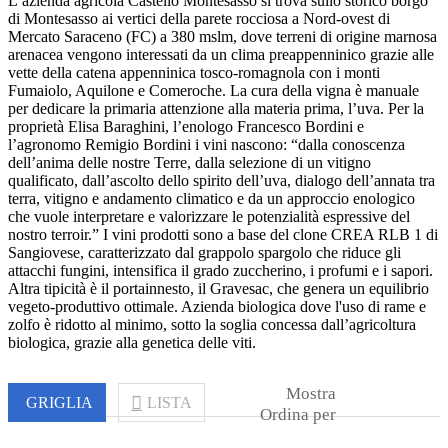
L’azienda agricola Castello Montesasso si trova sullo storico borgo
di Montesasso ai vertici della parete rocciosa a Nord-ovest di
Mercato Saraceno (FC) a 380 mslm, dove terreni di origine marnosa
arenacea vengono interessati da un clima preappenninico grazie alle
vette della catena appenninica tosco-romagnola con i monti
Fumaiolo, Aquilone e Comeroche. La cura della vigna è manuale
per dedicare la primaria attenzione alla materia prima, l’uva. Per la
proprietà Elisa Baraghini, l’enologo Francesco Bordini e
l’agronomo Remigio Bordini i vini nascono: “dalla conoscenza
dell’anima delle nostre Terre, dalla selezione di un vitigno
qualificato, dall’ascolto dello spirito dell’uva, dialogo dell’annata tra
terra, vitigno e andamento climatico e da un approccio enologico
che vuole interpretare e valorizzare le potenzialità espressive del
nostro terroir.” I vini prodotti sono a base del clone CREA RLB 1 di
Sangiovese, caratterizzato dal grappolo spargolo che riduce gli
attacchi fungini, intensifica il grado zuccherino, i profumi e i sapori.
Altra tipicità è il portainnesto, il Gravesac, che genera un equilibrio
vegeto-produttivo ottimale. Azienda biologica dove l'uso di rame e
zolfo è ridotto al minimo, sotto la soglia concessa dall’agricoltura
biologica, grazie alla genetica delle viti.
Mostra
GRIGLIA
LISTA
Ordina per