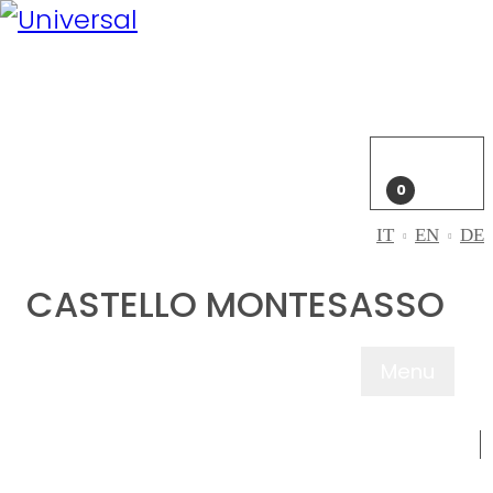
Il mio
account
Accedi
Carrello
0
IT
EN
DE
CASTELLO MONTESASSO
Menu
CHI SIAMO