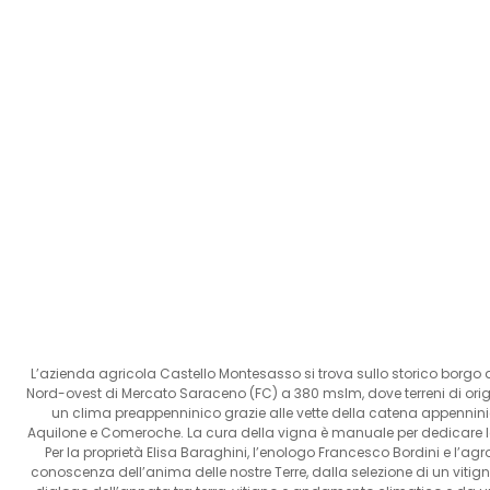
L’azienda agricola Castello Montesasso si trova sullo storico borgo d
Nord-ovest di Mercato Saraceno (FC) a 380 mslm, dove terreni di or
un clima preappenninico grazie alle vette della catena appenni
Aquilone e Comeroche. La cura della vigna è manuale per dedicare la
Per la proprietà Elisa Baraghini, l’enologo Francesco Bordini e l’a
conoscenza dell’anima delle nostre Terre, dalla selezione di un vitigno 