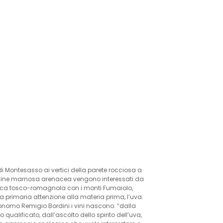
i Montesasso ai vertici della parete rocciosa a
igine marnosa arenacea vengono interessati da
nica tosco-romagnola con i monti Fumaiolo,
 primaria attenzione alla materia prima, l’uva.
gronomo Remigio Bordini i vini nascono: “dalla
qualificato, dall’ascolto dello spirito dell’uva,