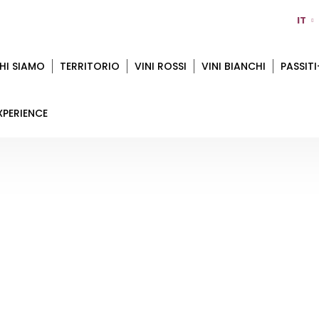
IT
HI SIAMO
TERRITORIO
VINI ROSSI
VINI BIANCHI
PASSITI
XPERIENCE
CASTELLO MONTESASSO
Home
Territorio
Forlì Cesena
Castello Montesasso