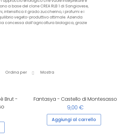
n approccio enologico che vuole interpretare e
ti sono a base del clone CREA RLB 1 di Sangiovese,
 intensifica il grado zuccherino, i profumi e i
equilibrio vegeto-produttivo ottimale. Azienda
glia concessa dall’agricoltura biologica, grazie
.
Ordina per
Mostra
 Brut -
Fantasya - Castello di Montesasso
so
9,00 €
Aggiungi al carrello