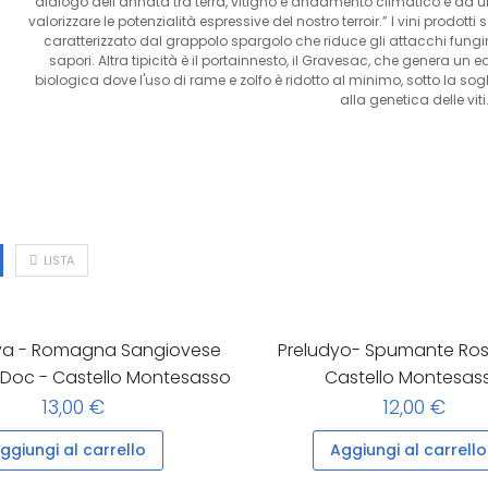
dialogo dell’annata tra terra, vitigno e andamento climatico e da u
valorizzare le potenzialità espressive del nostro terroir.” I vini prodot
caratterizzato dal grappolo spargolo che riduce gli attacchi fungini,
sapori. Altra tipicità è il portainnesto, il Gravesac, che genera un 
biologica dove l'uso di rame e zolfo è ridotto al minimo, sotto la so
alla genetica delle viti
LISTA
a - Romagna Sangiovese
Preludyo- Spumante Rosè
 Doc - Castello Montesasso
Castello Montesas
13,00 €
12,00 €
ggiungi al carrello
Aggiungi al carrello