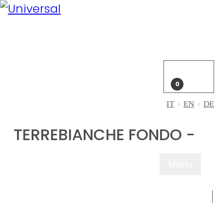
Il mio
account
Accedi
Carrello
0
IT
EN
DE
TERREBIANCHE FONDO -
Menu
CHI SIAMO