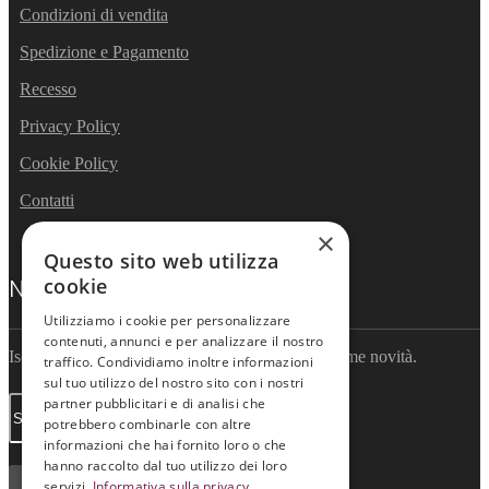
Condizioni di vendita
Spedizione e Pagamento
Recesso
Privacy Policy
Cookie Policy
Contatti
×
Questo sito web utilizza
cookie
NEWSLETTER
Utilizziamo i cookie per personalizzare
contenuti, annunci e per analizzare il nostro
Iscriviti per ricevere informazioni sulle nostre ultime novità.
traffico. Condividiamo inoltre informazioni
sul tuo utilizzo del nostro sito con i nostri
partner pubblicitari e di analisi che
potrebbero combinarle con altre
informazioni che hai fornito loro o che
hanno raccolto dal tuo utilizzo dei loro
ISCRIVITI
servizi.
Informativa sulla privacy