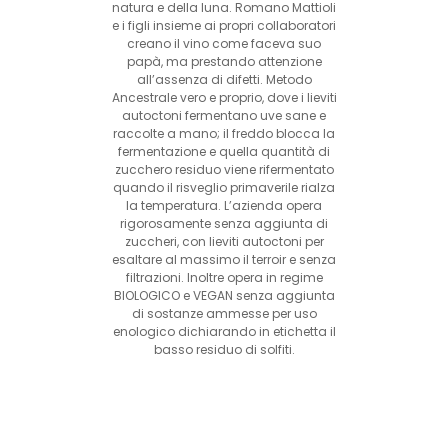
natura e della luna. Romano Mattioli
e i figli insieme ai propri collaboratori
creano il vino come faceva suo
papà, ma prestando attenzione
all’assenza di difetti. Metodo
Ancestrale vero e proprio, dove i lieviti
autoctoni fermentano uve sane e
raccolte a mano; il freddo blocca la
fermentazione e quella quantità di
zucchero residuo viene rifermentato
quando il risveglio primaverile rialza
la temperatura. L’azienda opera
rigorosamente senza aggiunta di
zuccheri, con lieviti autoctoni per
esaltare al massimo il terroir e senza
filtrazioni. Inoltre opera in regime
BIOLOGICO e VEGAN senza aggiunta
di sostanze ammesse per uso
enologico dichiarando in etichetta il
basso residuo di solfiti.