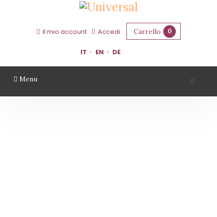
Carrello
0
Il mio account
Accedi
IT
EN
DE
Menu
TERRAQUILIA
Home
Territorio
Modena
TerraQuilia