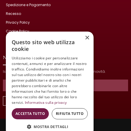
Spedizione e Pagamento
Recesso
Privacy Policy
Cookie Policy
×
Contatti
Questo sito web utilizza
cookie
NEWSLETTER
Utilizziamo i cookie per personalizzare
contenuti, annunci e per analizzare il nostro
traffico. Condividiamo inoltre informazioni
Iscriviti per ricevere informazioni sulle nostre ultime novità.
sul tuo utilizzo del nostro sito con i nostri
partner pubblicitari e di analisi che
potrebbero combinarle con altre
informazioni che hai fornito loro o che
hanno raccolto dal tuo utilizzo dei loro
ISCRIVITI
servizi.
Informativa sulla privacy
ACCETTA TUTTO
RIFIUTA TUTTO
MOSTRA DETTAGLI
Wine Meeting ER
© 2021