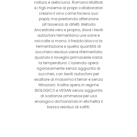
natura e della luna. Romano Mattioli
e i figli insieme ai propri collaboratori
creano il vino come faceva suo
papà, ma prestando attenzione
all’assenza di difetti. Metodo
Ancestrale vero e proprio, dove i lieviti
autoctoni fermentano uve sane e
raccolte a mano; il freddo blocca la
fermentazione e quella quantità di
zucchero residuo viene rifermentato
quando il risveglio primaverile rialza
la temperatura. L’azienda opera
rigorosamente senza aggiunta di
zuccheri, con lieviti autoctoni per
esaltare al massimo il terroir e senza
filtrazioni. Inoltre opera in regime
BIOLOGICO e VEGAN senza aggiunta
di sostanze ammesse per uso
enologico dichiarando in etichetta il
basso residuo di solfiti.