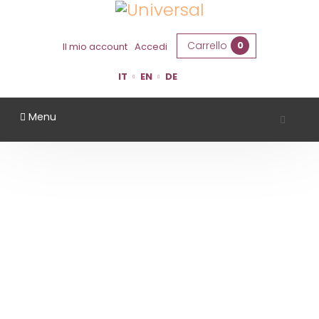
Carrello
0
Il mio account
Accedi
IT
EN
DE
Menu
TERRAQUILIA
Home
Territorio
Modena
TerraQuilia