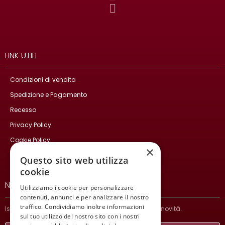
LINK UTILI
Condizioni di vendita
Spedizione e Pagamento
Recesso
Privacy Policy
Cookie Policy
×
Contatti
Questo sito web utilizza
cookie
NEWSLETTER
Utilizziamo i cookie per personalizzare
contenuti, annunci e per analizzare il nostro
traffico. Condividiamo inoltre informazioni
Iscriviti per ricevere informazioni sulle nostre ultime novità.
sul tuo utilizzo del nostro sito con i nostri