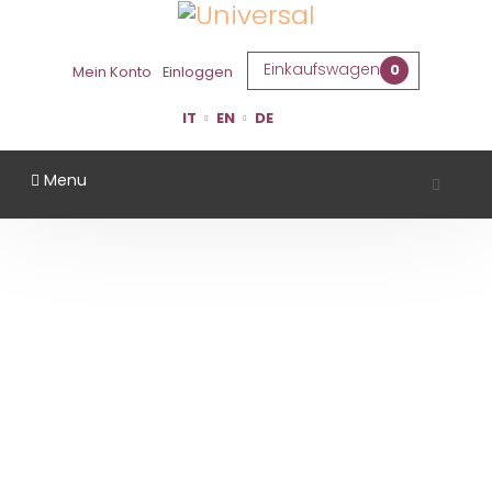
Einkaufswagen
0
Mein Konto
Einloggen
IT
EN
DE
Menu
TERRAQUILIA
Startseite
Gebiet
Modena
TerraQuilia