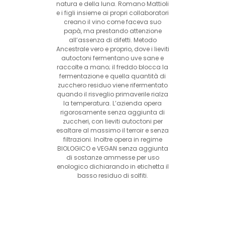
natura e della luna. Romano Mattioli
e i figli insieme ai propri collaboratori
creano il vino come faceva suo
papà, ma prestando attenzione
all’assenza di difetti. Metodo
Ancestrale vero e proprio, dove i lieviti
autoctoni fermentano uve sane e
raccolte a mano; il freddo blocca la
fermentazione e quella quantità di
zucchero residuo viene rifermentato
quando il risveglio primaverile rialza
la temperatura. L’azienda opera
rigorosamente senza aggiunta di
zuccheri, con lieviti autoctoni per
esaltare al massimo il terroir e senza
filtrazioni. Inoltre opera in regime
BIOLOGICO e VEGAN senza aggiunta
di sostanze ammesse per uso
enologico dichiarando in etichetta il
basso residuo di solfiti.