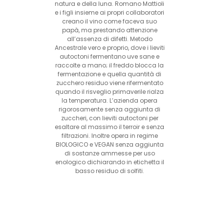
natura e della luna. Romano Mattioli
e i figli insieme ai propri collaboratori
creano il vino come faceva suo
papà, ma prestando attenzione
all’assenza di difetti. Metodo
Ancestrale vero e proprio, dove i lieviti
autoctoni fermentano uve sane e
raccolte a mano; il freddo blocca la
fermentazione e quella quantità di
zucchero residuo viene rifermentato
quando il risveglio primaverile rialza
la temperatura. L’azienda opera
rigorosamente senza aggiunta di
zuccheri, con lieviti autoctoni per
esaltare al massimo il terroir e senza
filtrazioni. Inoltre opera in regime
BIOLOGICO e VEGAN senza aggiunta
di sostanze ammesse per uso
enologico dichiarando in etichetta il
basso residuo di solfiti.