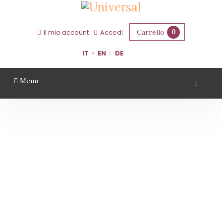
Carrello
0
Il mio account
Accedi
IT
EN
DE
Menu
TERRAQUILIA
Home
Territorio
Modena
TerraQuilia