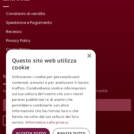
Condizioni di vendita
Spedizione e Pagamento
Recesso
Privacy Policy
Cookie Policy
×
Contatti
Questo sito web utilizza
cookie
NEWSLETTER
Utilizziamo i cookie per personalizzare
contenuti, annunci e per analizzare il nostro
traffico. Condividiamo inoltre informazioni
Iscriviti per ricevere informazioni sulle nostre ultime novità.
sul tuo utilizzo del nostro sito con i nostri
partner pubblicitari e di analisi che
potrebbero combinarle con altre
informazioni che hai fornito loro o che
hanno raccolto dal tuo utilizzo dei loro
ISCRIVITI
servizi.
Informativa sulla privacy
ACCETTA TUTTO
RIFIUTA TUTTO