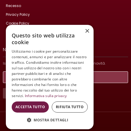
Recesso
Privacy Policy
Cookie Policy
×
Contatti
Questo sito web utilizza
cookie
NEWSLETTER
Utilizziamo i cookie per personalizzare
contenuti, annunci e per analizzare il nostro
traffico. Condividiamo inoltre informazioni
Iscriviti per ricevere informazioni sulle nostre ultime novità.
sul tuo utilizzo del nostro sito con i nostri
partner pubblicitari e di analisi che
potrebbero combinarle con altre
informazioni che hai fornito loro o che
hanno raccolto dal tuo utilizzo dei loro
ISCRIVITI
servizi.
Informativa sulla privacy
ACCETTA TUTTO
RIFIUTA TUTTO
MOSTRA DETTAGLI
Wine Meeting ER
© 2021