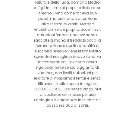
natura e della luna. Romano Mattioli
e i figli insieme ai propri collaboratori
creano il vino come faceva suo
papà, ma prestando attenzione
all’assenza di difetti. Metodo
Ancestrale vero e proprio, dove i lieviti
autoctoni fermentano uve sane e
raccolte a mano; il freddo blocca la
fermentazione e quella quantità di
zucchero residuo viene rifermentato
quando il risveglio primaverile rialza
la temperatura. L’azienda opera
rigorosamente senza aggiunta di
zuccheri, con lieviti autoctoni per
esaltare al massimo il terroir e senza
filtrazioni. Inoltre opera in regime
BIOLOGICO e VEGAN senza aggiunta
di sostanze ammesse per uso
enologico dichiarando in etichetta il
basso residuo di solfiti.