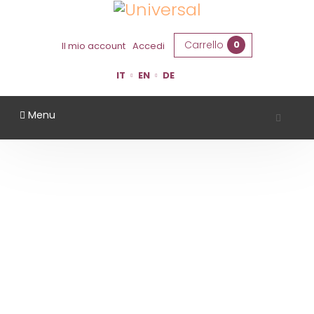
Carrello
0
Il mio account
Accedi
IT
EN
DE
Menu
TERRAQUILIA
Home
Territorio
Modena
TerraQuilia