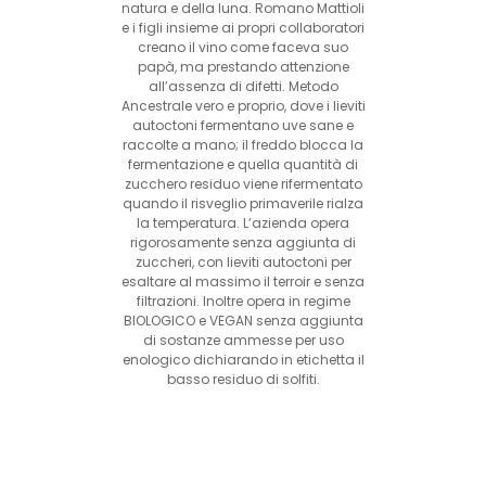
natura e della luna. Romano Mattioli
e i figli insieme ai propri collaboratori
creano il vino come faceva suo
papà, ma prestando attenzione
all’assenza di difetti. Metodo
Ancestrale vero e proprio, dove i lieviti
autoctoni fermentano uve sane e
raccolte a mano; il freddo blocca la
fermentazione e quella quantità di
zucchero residuo viene rifermentato
quando il risveglio primaverile rialza
la temperatura. L’azienda opera
rigorosamente senza aggiunta di
zuccheri, con lieviti autoctoni per
esaltare al massimo il terroir e senza
filtrazioni. Inoltre opera in regime
BIOLOGICO e VEGAN senza aggiunta
di sostanze ammesse per uso
enologico dichiarando in etichetta il
basso residuo di solfiti.