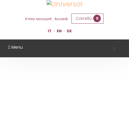
Carrello
0
Il mio account
Accedi
IT
EN
DE
Menu
TERRAQUILIA
Home
Territorio
Modena
TerraQuilia