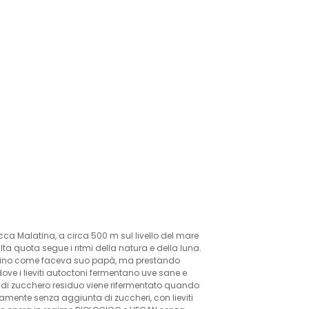
cca Malatina, a circa 500 m sul livello del mare
ta quota segue i ritmi della natura e della luna.
 il vino come faceva suo papà, ma prestando
 dove i lieviti autoctoni fermentano uve sane e
à di zucchero residuo viene rifermentato quando
osamente senza aggiunta di zuccheri, con lieviti