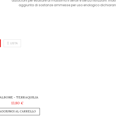
autoctoni per esaltare al massimo il terroir e senza filtrazioni. I
aggiunta di sostanze ammesse per uso enologico dichiarando i
LISTA
ALBONE - TERRAQUILIA
13,80 €
AGGIUNGI AL CARRELLO