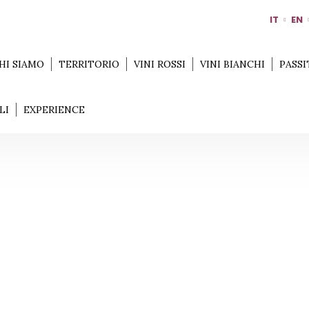
IT
EN
HI SIAMO
TERRITORIO
VINI ROSSI
VINI BIANCHI
PASSI
LI
EXPERIENCE
TERRAQUILIA
Home
Territorio
Modena
TerraQuilia