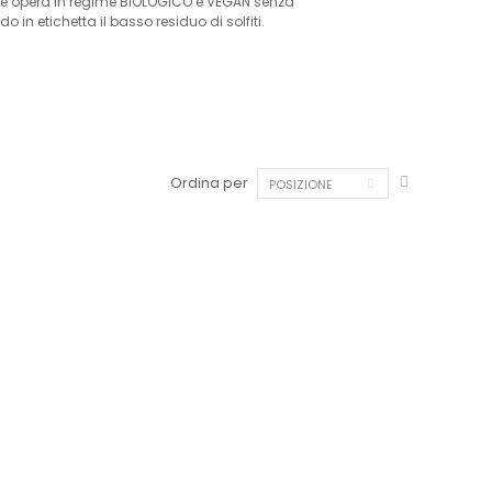
noltre opera in regime BIOLOGICO e VEGAN senza
n etichetta il basso residuo di solfiti.
Ordina per
POSIZIONE