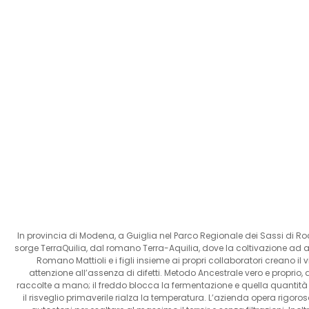
In provincia di Modena, a Guiglia nel Parco Regionale dei Sassi di Ro
sorge TerraQuilia, dal romano Terra-Aquilia, dove la coltivazione ad al
Romano Mattioli e i figli insieme ai propri collaboratori creano
attenzione all’assenza di difetti. Metodo Ancestrale vero e proprio,
raccolte a mano; il freddo blocca la fermentazione e quella quantit
il risveglio primaverile rialza la temperatura. L’azienda opera rigor