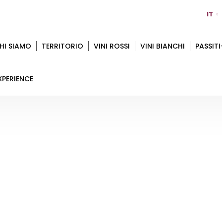
IT
HI SIAMO
TERRITORIO
VINI ROSSI
VINI BIANCHI
PASSITI
XPERIENCE
TERRAQUILIA
Home
Territorio
Modena
TerraQuilia