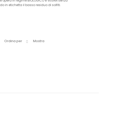
noltre opera in regime BIOLOGICO e VEGAN senza
n etichetta il basso residuo di solfiti.
Ordina per
Mostra