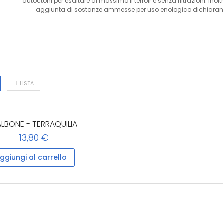
autoctoni per esaltare al massimo il terroir e senza filtrazioni. I
aggiunta di sostanze ammesse per uso enologico dichiarando i
LISTA
LBONE - TERRAQUILIA
13,80 €
ggiungi al carrello