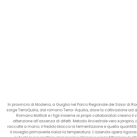
In provincia di Modena, a Guiglia nel Parco Regionale dei Sassi di Ro
sorge TerraQuilia, dal romano Terra-Aquilia, dove la coltivazione ad al
Romano Mattioli e i figli insieme ai propri collaboratori creano
attenzione all’assenza di difetti. Metodo Ancestrale vero e proprio,
raccolte a mano; il freddo blocca la fermentazione e quella quantit
il risveglio primaverile rialza la temperatura. L’azienda opera rigor