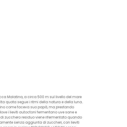
cca Malatina, a circa 500 m sul livello del mare
ta quota segue i ritmi della natura e della luna.
 il vino come faceva suo papà, ma prestando
 dove i lieviti autoctoni fermentano uve sane e
à di zucchero residuo viene rifermentato quando
osamente senza aggiunta di zuccheri, con lieviti