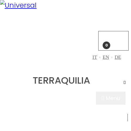
Il mio
account
Accedi
Carrello
0
IT
EN
DE
TERRAQUILIA
Menu
CHI SIAMO