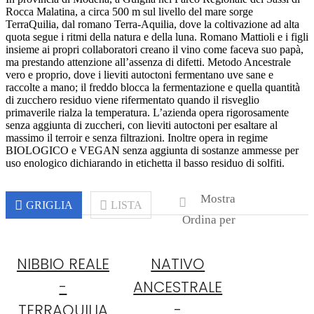
Rocca Malatina, a circa 500 m sul livello del mare sorge
TerraQuilia, dal romano Terra-Aquilia, dove la coltivazione ad alta
quota segue i ritmi della natura e della luna. Romano Mattioli e i figli
insieme ai propri collaboratori creano il vino come faceva suo papà,
ma prestando attenzione all’assenza di difetti. Metodo Ancestrale
vero e proprio, dove i lieviti autoctoni fermentano uve sane e
raccolte a mano; il freddo blocca la fermentazione e quella quantità
di zucchero residuo viene rifermentato quando il risveglio
primaverile rialza la temperatura. L’azienda opera rigorosamente
senza aggiunta di zuccheri, con lieviti autoctoni per esaltare al
massimo il terroir e senza filtrazioni. Inoltre opera in regime
BIOLOGICO e VEGAN senza aggiunta di sostanze ammesse per
uso enologico dichiarando in etichetta il basso residuo di solfiti.
Mostra
GRIGLIA
LISTA
Ordina per
NIBBIO REALE
NATIVO
-
ANCESTRALE
TERRAQUILIA
-