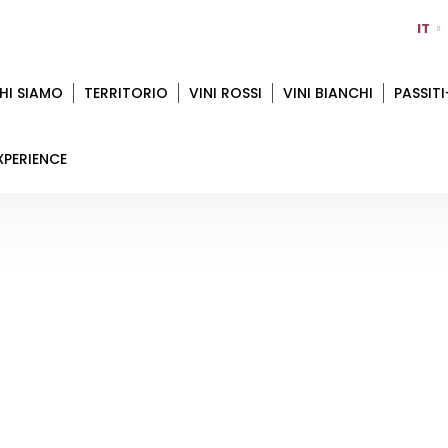
IT
HI SIAMO
TERRITORIO
VINI ROSSI
VINI BIANCHI
PASSITI
XPERIENCE
TERRAQUILIA
Home
Territorio
Modena
TerraQuilia