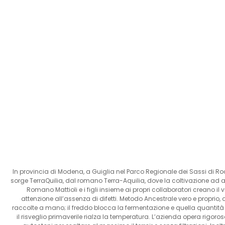
In provincia di Modena, a Guiglia nel Parco Regionale dei Sassi di Ro
sorge TerraQuilia, dal romano Terra-Aquilia, dove la coltivazione ad al
Romano Mattioli e i figli insieme ai propri collaboratori creano
attenzione all’assenza di difetti. Metodo Ancestrale vero e proprio,
raccolte a mano; il freddo blocca la fermentazione e quella quantit
il risveglio primaverile rialza la temperatura. L’azienda opera rigor