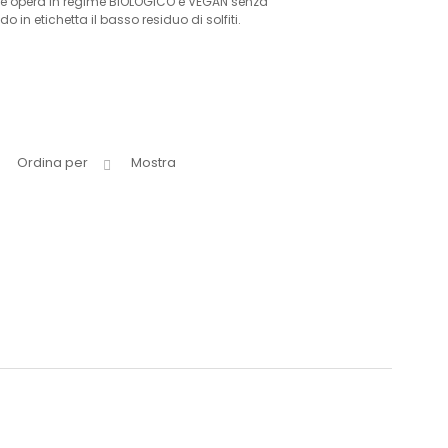
noltre opera in regime BIOLOGICO e VEGAN senza
n etichetta il basso residuo di solfiti.
Ordina per
Mostra