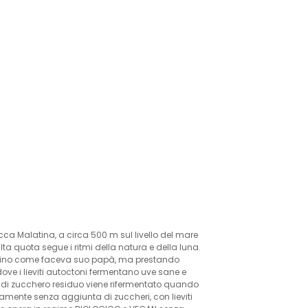
cca Malatina, a circa 500 m sul livello del mare
ta quota segue i ritmi della natura e della luna.
 il vino come faceva suo papà, ma prestando
 dove i lieviti autoctoni fermentano uve sane e
à di zucchero residuo viene rifermentato quando
osamente senza aggiunta di zuccheri, con lieviti