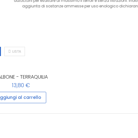
autoctoni per esaltare al massimo il terroir e senza filtrazioni. I
aggiunta di sostanze ammesse per uso enologico dichiarando i
LISTA
LBONE - TERRAQUILIA
13,80 €
ggiungi al carrello