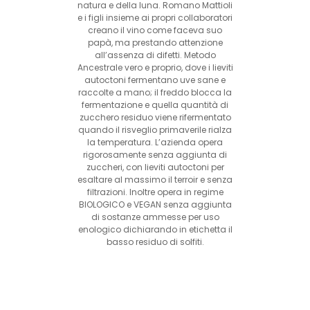
natura e della luna. Romano Mattioli
e i figli insieme ai propri collaboratori
creano il vino come faceva suo
papà, ma prestando attenzione
all’assenza di difetti. Metodo
Ancestrale vero e proprio, dove i lieviti
autoctoni fermentano uve sane e
raccolte a mano; il freddo blocca la
fermentazione e quella quantità di
zucchero residuo viene rifermentato
quando il risveglio primaverile rialza
la temperatura. L’azienda opera
rigorosamente senza aggiunta di
zuccheri, con lieviti autoctoni per
esaltare al massimo il terroir e senza
filtrazioni. Inoltre opera in regime
BIOLOGICO e VEGAN senza aggiunta
di sostanze ammesse per uso
enologico dichiarando in etichetta il
basso residuo di solfiti.