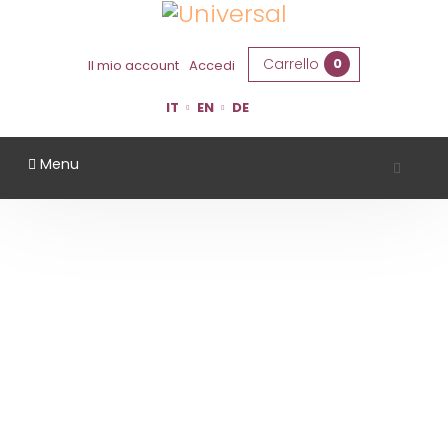
Carrello
0
Il mio account
Accedi
IT
EN
DE
Menu
TERRAQUILIA
Home
Territorio
Modena
TerraQuilia