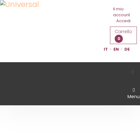
Il mio
account
Accedi
Carrello
0
IT
EN
DE
Menu