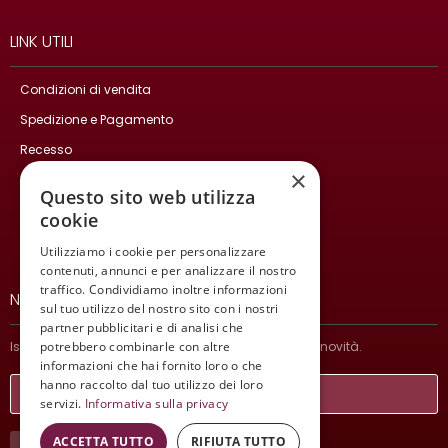
LINK UTILI
Condizioni di vendita
Spedizione e Pagamento
Recesso
×
Privacy Policy
Questo sito web utilizza
Cookie Policy
cookie
Contatti
Utilizziamo i cookie per personalizzare
contenuti, annunci e per analizzare il nostro
traffico. Condividiamo inoltre informazioni
NEWSLETTER
sul tuo utilizzo del nostro sito con i nostri
partner pubblicitari e di analisi che
potrebbero combinarle con altre
Iscriviti per ricevere informazioni sulle nostre ultime novità.
informazioni che hai fornito loro o che
hanno raccolto dal tuo utilizzo dei loro
servizi.
Informativa sulla privacy
ACCETTA TUTTO
RIFIUTA TUTTO