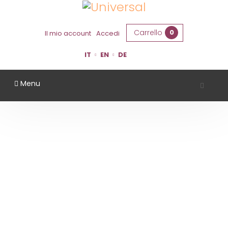
Carrello
0
Il mio account
Accedi
IT
EN
DE
Menu
VINI ROSSI
Home
Vini Rossi