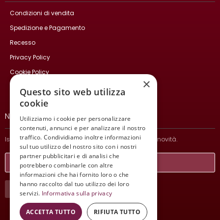
Condizioni di vendita
Spedizione e Pagamento
Recesso
Privacy Policy
Cookie Policy
×
Contatti
Questo sito web utilizza
cookie
NEWSLETTER
Utilizziamo i cookie per personalizzare
contenuti, annunci e per analizzare il nostro
traffico. Condividiamo inoltre informazioni
Iscriviti per ricevere informazioni sulle nostre ultime novità.
sul tuo utilizzo del nostro sito con i nostri
partner pubblicitari e di analisi che
potrebbero combinarle con altre
informazioni che hai fornito loro o che
hanno raccolto dal tuo utilizzo dei loro
ISCRIVITI
servizi.
Informativa sulla privacy
ACCETTA TUTTO
RIFIUTA TUTTO