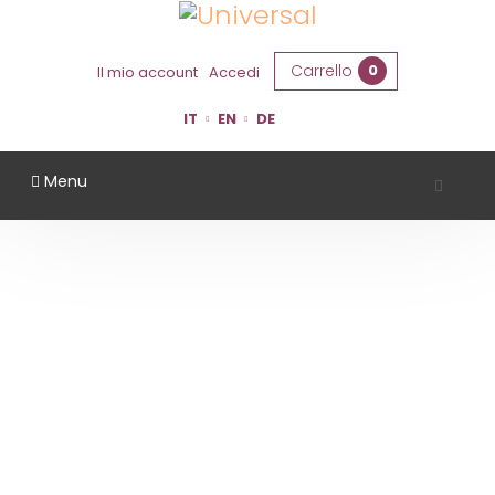
Carrello
0
Il mio account
Accedi
IT
EN
DE
Menu
VINI ROSSI
Home
Vini Rossi