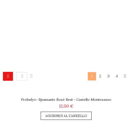
2
3
4
1
Preludyo- Spumante Rosè Brut - Castello Montesasso
12,00 €
AGGIUNGI AL CARRELLO