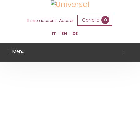
Carrello
0
Il mio account
Accedi
IT
EN
DE
Menu
VINI ROSSI
Home
Vini Rossi