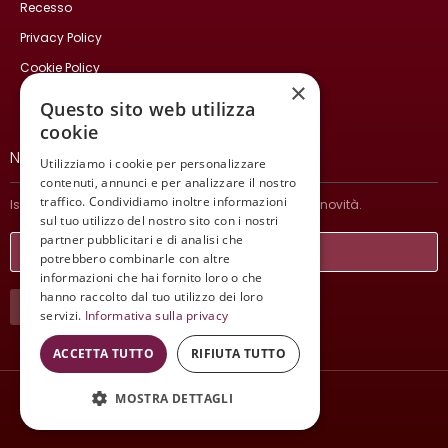
Recesso
Privacy Policy
Cookie Policy
×
Contatti
Questo sito web utilizza
cookie
NEWSLETTER
Utilizziamo i cookie per personalizzare
contenuti, annunci e per analizzare il nostro
traffico. Condividiamo inoltre informazioni
Iscriviti per ricevere informazioni sulle nostre ultime novità.
sul tuo utilizzo del nostro sito con i nostri
partner pubblicitari e di analisi che
potrebbero combinarle con altre
informazioni che hai fornito loro o che
hanno raccolto dal tuo utilizzo dei loro
ISCRIVITI
servizi.
Informativa sulla privacy
ACCETTA TUTTO
RIFIUTA TUTTO
MOSTRA DETTAGLI
Wine Meeting ER
© 2021