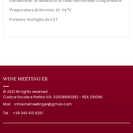
Distillazione: in alambicco di rame discontinuo a bagnomaria.
Temperatura di Servizio: 10 -14 °C
Formato: Bottiglia da 0.5 l
WINE MEETING ER
© 2021 All rights reserved.
Codice fiscale e Partita IVA: 02008890382 - REA 218096
Mail:
infowinemeetinger@gmail.com
Tel:
+39 340 413 8251