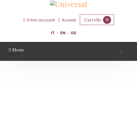
Carrello
0
Il mio account
Accedi
IT
EN
DE
Menu
GRAPPA DI BARBERA - LA BANDINA
Home
Grappa di Barbera - La Bandina