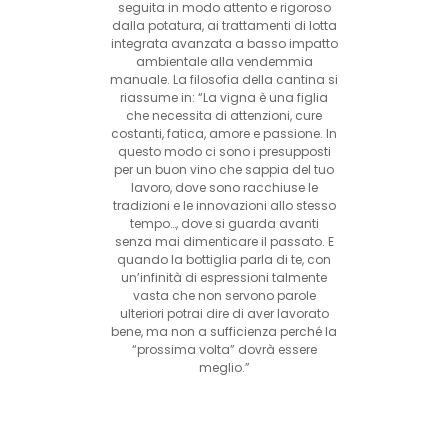
seguita in modo attento e rigoroso
dalla potatura, ai trattamenti di lotta
integrata avanzata a basso impatto
ambientale alla vendemmia
manuale. La filosofia della cantina si
riassume in: “La vigna è una figlia
che necessita di attenzioni, cure
costanti, fatica, amore e passione. In
questo modo ci sono i presupposti
per un buon vino che sappia del tuo
lavoro, dove sono racchiuse le
tradizioni e le innovazioni allo stesso
tempo…, dove si guarda avanti
senza mai dimenticare il passato. E
quando la bottiglia parla di te, con
un’infinità di espressioni talmente
vasta che non servono parole
ulteriori potrai dire di aver lavorato
bene, ma non a sufficienza perché la
“prossima volta” dovrà essere
meglio.”