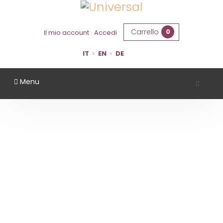
Carrello
0
Il mio account
Accedi
IT
EN
DE
Menu
LA BANDINA
Home
Territorio
Parma
La Bandina