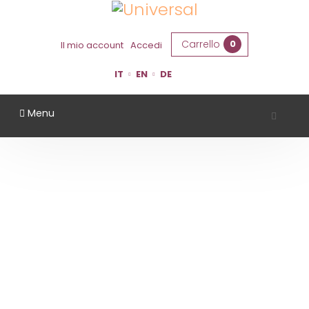
Carrello
0
Il mio account
Accedi
IT
EN
DE
Menu
LA BANDINA
Home
Territorio
Parma
La Bandina