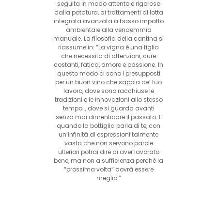
seguita in modo attento e rigoroso
dalla potatura, ai trattamenti di lotta
integrata avanzata a basso impatto
ambientale alla vendemmia
manuale. La filosofia della cantina si
riassume in: “La vigna è una figlia
che necessita di attenzioni, cure
costanti, fatica, amore e passione. In
questo modo ci sono i presupposti
per un buon vino che sappia del tuo
lavoro, dove sono racchiuse le
tradizioni e le innovazioni allo stesso
tempo…, dove si guarda avanti
senza mai dimenticare il passato. E
quando la bottiglia parla di te, con
un’infinità di espressioni talmente
vasta che non servono parole
ulteriori potrai dire di aver lavorato
bene, ma non a sufficienza perché la
“prossima volta” dovrà essere
meglio.”