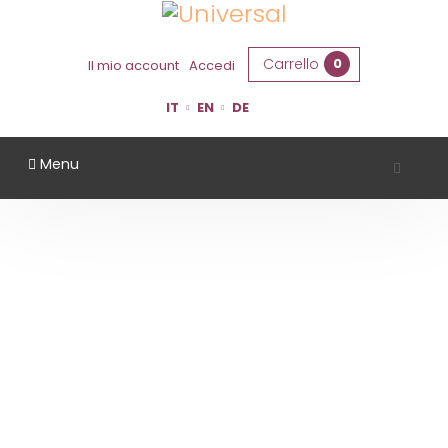
Carrello
0
Il mio account
Accedi
IT
EN
DE
Menu
LA BANDINA
Home
Territorio
Parma
La Bandina