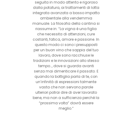
seguita in modo attento e rigoroso
dalla potatura, ai trattamenti di lotta
integrata avanzata a basso impatto
ambientale alla vendemmia
manuale. La filosofia della cantina si
riassume in: “La vigna è una figlia
che necessita di attenzioni, cure
costanti, fatica, amore e passione. In
questo modo ci sono i presupposti
per un buon vino che sappia del tuo
lavoro, dove sono racchiuse le
tradizioni e le innovazioni allo stesso
tempo…, dove si guarda avanti
senza mai dimenticare il passato. E
quando la bottiglia parla di te, con
un’infinità di espressioni talmente
vasta che non servono parole
ulteriori potrai dire di aver lavorato
bene, ma non a sufficienza perché la
“prossima volta” dovrà essere
meglio.”