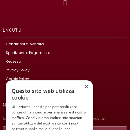
LINK UTILI
Condizioni di vendita
Spedizione e Pagamento
Recesso
Privacy Policy
Cookie Policy
×
Contatti
Questo sito web utilizza
cookie
NEWSLETTER
Utilizziamo i cookie per personalizzare
contenuti, annunci e per analizzare il nostro
traffico. Condividiamo inoltre informazioni
Iscriviti per ricevere informazioni sulle nostre ultime novità.
sul tuo utilizzo del nostro sito con i nostri
partner pubblicitari e di analisi che