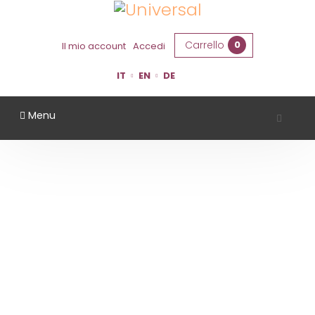
Carrello
0
Il mio account
Accedi
IT
EN
DE
Menu
TENUTA SANTA CROCE
Home
Territorio
Bologna
Tenuta Santa Croce