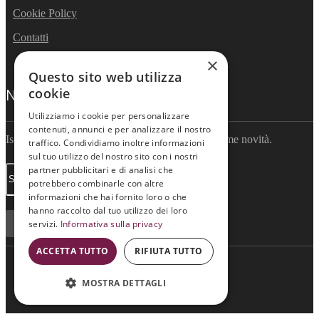
Cookie Policy
Contatti
×
Questo sito web utilizza
NEWSLETTER
cookie
Utilizziamo i cookie per personalizzare
contenuti, annunci e per analizzare il nostro
Iscriviti per ricevere informazioni sulle nostre ultime novità.
traffico. Condividiamo inoltre informazioni
sul tuo utilizzo del nostro sito con i nostri
partner pubblicitari e di analisi che
potrebbero combinarle con altre
informazioni che hai fornito loro o che
hanno raccolto dal tuo utilizzo dei loro
ISCRIVITI
servizi.
Informativa sulla privacy
ACCETTA TUTTO
RIFIUTA TUTTO
Wine Meeting ER
© 2021
MOSTRA DETTAGLI