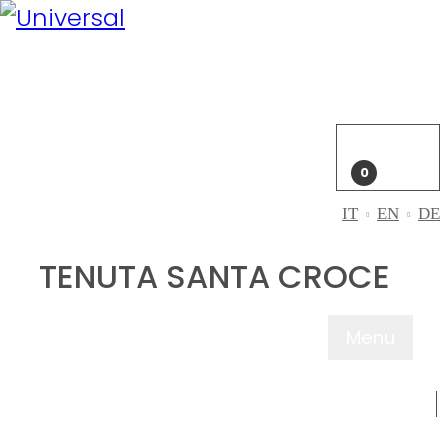
Il mio
account
Accedi
Carrello
0
IT
EN
DE
TENUTA SANTA CROCE
Menu
CHI SIAMO