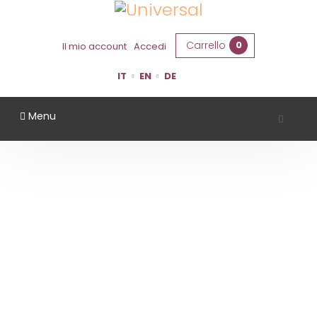
Carrello
0
Il mio account
Accedi
IT
EN
DE
Menu
TENUTA SANTA CROCE
Home
Territorio
Bologna
Tenuta Santa Croce