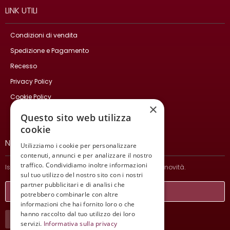
LINK UTILI
Condizioni di vendita
Spedizione e Pagamento
Recesso
Privacy Policy
Cookie Policy
×
Contatti
Questo sito web utilizza
cookie
NEWSLETTER
Utilizziamo i cookie per personalizzare
contenuti, annunci e per analizzare il nostro
traffico. Condividiamo inoltre informazioni
Iscriviti per ricevere informazioni sulle nostre ultime novità.
sul tuo utilizzo del nostro sito con i nostri
partner pubblicitari e di analisi che
potrebbero combinarle con altre
informazioni che hai fornito loro o che
hanno raccolto dal tuo utilizzo dei loro
ISCRIVITI
servizi.
Informativa sulla privacy