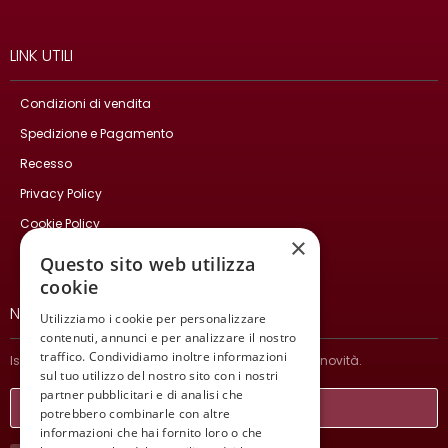
LINK UTILI
Condizioni di vendita
Spedizione e Pagamento
Recesso
Privacy Policy
Cookie Policy
×
Contatti
Questo sito web utilizza
cookie
NEWSLETTER
Utilizziamo i cookie per personalizzare
contenuti, annunci e per analizzare il nostro
traffico. Condividiamo inoltre informazioni
Iscriviti per ricevere informazioni sulle nostre ultime novità.
sul tuo utilizzo del nostro sito con i nostri
partner pubblicitari e di analisi che
potrebbero combinarle con altre
informazioni che hai fornito loro o che