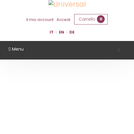
Carrello
0
Il mio account
Accedi
IT
EN
DE
Menu
TENUTA SANTA CROCE
Home
Territorio
Bologna
Tenuta Santa Croce