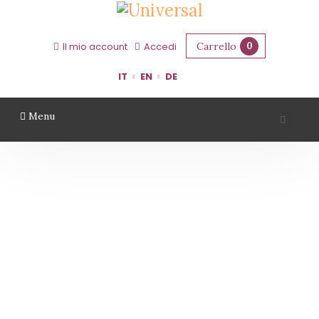
Carrello
0
Il mio account
Accedi
IT
EN
DE
Menu
TENUTA SANTA CROCE
Home
Territorio
Bologna
Tenuta Santa Croce