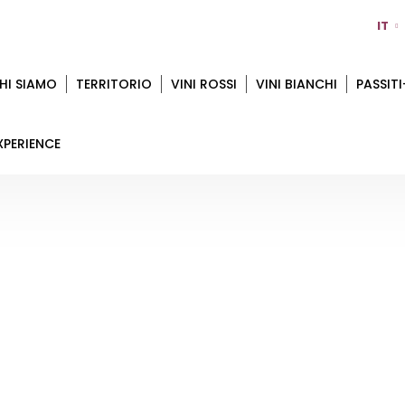
IT
HI SIAMO
TERRITORIO
VINI ROSSI
VINI BIANCHI
PASSITI
XPERIENCE
TENUTA SANTA CROCE
Home
Territorio
Bologna
Tenuta Santa Croce