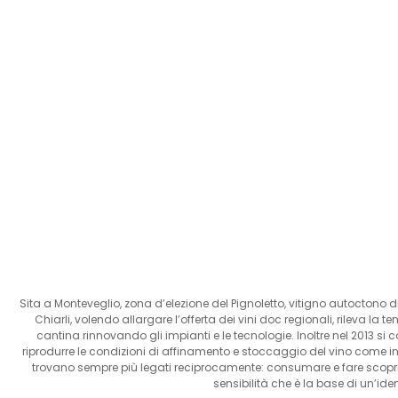
Sita a Monteveglio, zona d’elezione del Pignoletto, vitigno autoctono d
Chiarli, volendo allargare l’offerta dei vini doc regionali, rileva la 
cantina rinnovando gli impianti e le tecnologie. Inoltre nel 2013 s
riprodurre le condizioni di affinamento e stoccaggio del vino come in 
trovano sempre più legati reciprocamente: consumare e fare scoprire i
sensibilità che è la base di un’iden