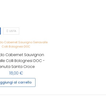
LISTA
do Cabernet Sauvignon
lle Colli Bolognesi DOC -
enuta Santa Croce
18,00 €
ggiungi al carrello