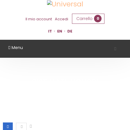
Carrello
0
Il mio account
Accedi
IT
EN
DE
Menu
DISTILLATI-LIQUORI
Home
Distillati-Liquori