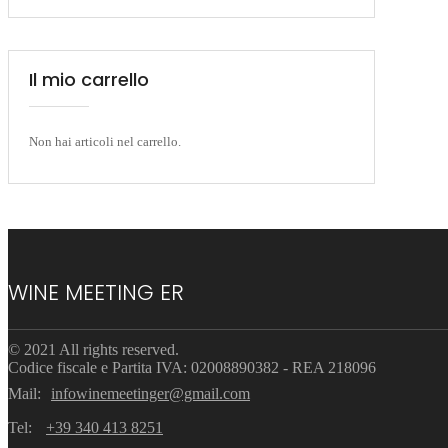
Il mio carrello
Non hai articoli nel carrello.
WINE MEETING ER
© 2021 All rights reserved.
Codice fiscale e Partita IVA: 02008890382 - REA 218096
Mail:
infowinemeetinger@gmail.com
Tel:
+39 340 413 8251