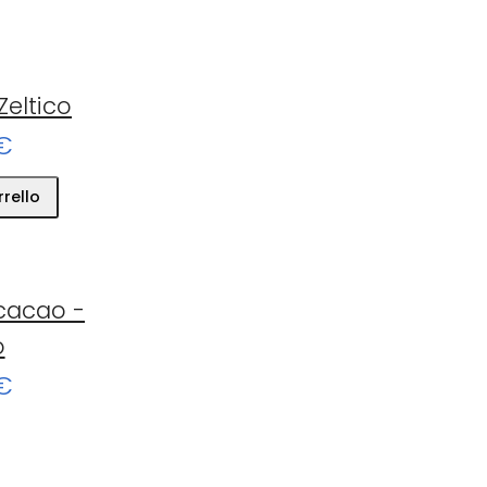
Zeltico
€
rrello
cacao -
o
€