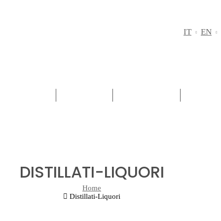
IT
EN
TERRITORIO
VINI ROSSI
VINI BIANCHI
PASSITI
DISTILLATI-LIQUORI
Home
Distillati-Liquori