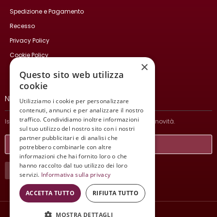
Spedizione e Pagamento
Recesso
Privacy Policy
Cookie Policy
×
Contatti
Questo sito web utilizza
cookie
NEWSLETTER
Utilizziamo i cookie per personalizzare
contenuti, annunci e per analizzare il nostro
traffico. Condividiamo inoltre informazioni
Iscriviti per ricevere informazioni sulle nostre ultime novità.
sul tuo utilizzo del nostro sito con i nostri
partner pubblicitari e di analisi che
potrebbero combinarle con altre
informazioni che hai fornito loro o che
hanno raccolto dal tuo utilizzo dei loro
ISCRIVITI
servizi.
Informativa sulla privacy
ACCETTA TUTTO
RIFIUTA TUTTO
MOSTRA DETTAGLI
Wine Meeting ER
© 2021