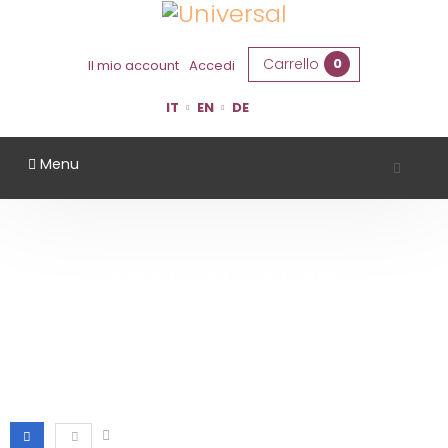
Carrello
0
Il mio account
Accedi
IT
EN
DE
Menu
DISTILLATI-LIQUORI
Home
Distillati-Liquori