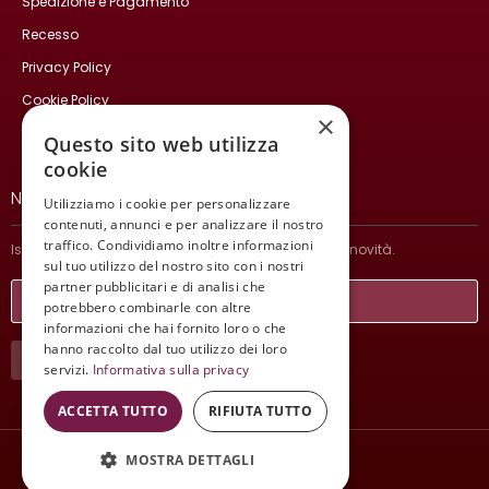
Spedizione e Pagamento
Recesso
Privacy Policy
Cookie Policy
×
Contatti
Questo sito web utilizza
cookie
NEWSLETTER
Utilizziamo i cookie per personalizzare
contenuti, annunci e per analizzare il nostro
traffico. Condividiamo inoltre informazioni
Iscriviti per ricevere informazioni sulle nostre ultime novità.
sul tuo utilizzo del nostro sito con i nostri
partner pubblicitari e di analisi che
potrebbero combinarle con altre
informazioni che hai fornito loro o che
hanno raccolto dal tuo utilizzo dei loro
ISCRIVITI
servizi.
Informativa sulla privacy
ACCETTA TUTTO
RIFIUTA TUTTO
MOSTRA DETTAGLI
Wine Meeting ER
© 2021