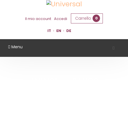
Carrello
0
Il mio account
Accedi
IT
EN
DE
Menu
ZABAIONE - ZELTICO
Home
Zabaione - Zeltico