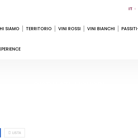
IT
HI SIAMO
TERRITORIO
VINI ROSSI
VINI BIANCHI
PASSITI
XPERIENCE
DISTILLATI-LIQUORI
Home
Distillati-Liquori
LISTA