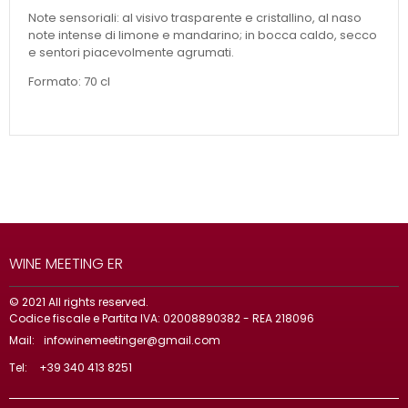
Note sensoriali: al visivo trasparente e cristallino, al naso
note intense di limone e mandarino; in bocca caldo, secco
e sentori piacevolmente agrumati.
Formato: 70 cl
WINE MEETING ER
© 2021 All rights reserved.
Codice fiscale e Partita IVA: 02008890382 - REA 218096
Mail:
infowinemeetinger@gmail.com
Tel:
+39 340 413 8251