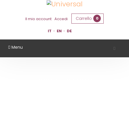
Carrello
0
Il mio account
Accedi
IT
EN
DE
Menu
JUICY - ZELTICO
Home
Juicy - Zeltico