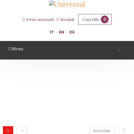
Carrello
0
Il mio account
Accedi
IT
EN
DE
Menu
DISTILLATI-LIQUORI
Home
Distillati-Liquori
POSIZIONE