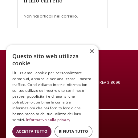
Il mio carrello
Non hai articoli nel carrello.
×
Questo sito web utilizza
cookie
WINE MEETING ER
Utilizziamo i cookie per personalizzare
© 2021 All rights reserved.
contenuti, annunci e per analizzare il nostro
Codice fiscale e Partita IVA: 02008890382 - REA 218096
traffico. Condividiamo inoltre informazioni
Mail:
infowinemeetinger@gmail.com
sul tuo utilizzo del nostro sito con i nostri
partner pubblicitari e di analisi che
Tel:
+39 340 413 8251
potrebbero combinarle con altre
informazioni che hai fornito loro o che
hanno raccolto dal tuo utilizzo dei loro
servizi.
Informativa sulla privacy
ACCETTA TUTTO
RIFIUTA TUTTO