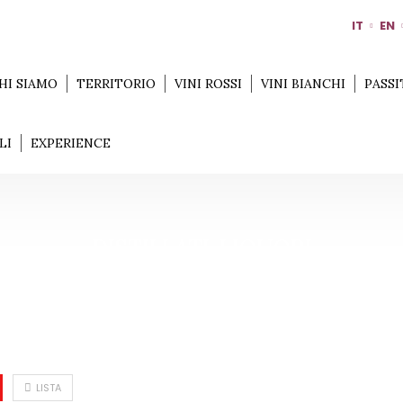
IT
EN
HI SIAMO
TERRITORIO
VINI ROSSI
VINI BIANCHI
PASSI
LI
EXPERIENCE
DISTILLATI-LIQUORI
Home
Distillati-Liquori
LISTA