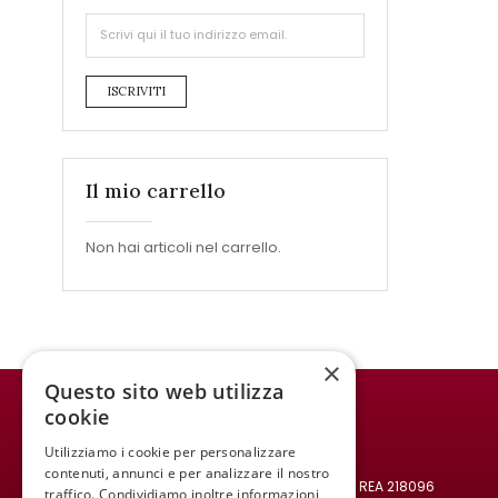
ISCRIVITI
Il mio carrello
Non hai articoli nel carrello.
×
Questo sito web utilizza
cookie
WINE MEETING ER
Utilizziamo i cookie per personalizzare
© 2021 All rights reserved.
contenuti, annunci e per analizzare il nostro
Codice fiscale e Partita IVA: 02008890382 - REA 218096
traffico. Condividiamo inoltre informazioni