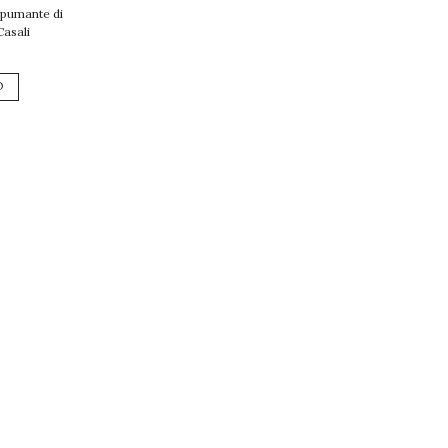
Spumante di
Casali
O