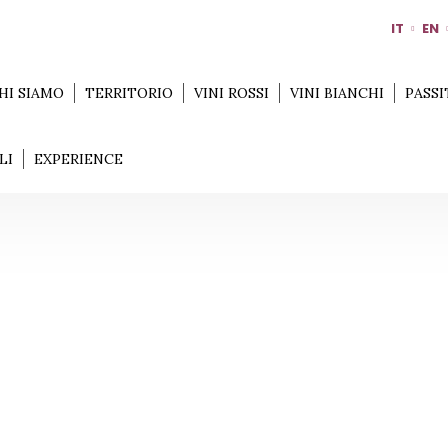
IT
EN
HI SIAMO
TERRITORIO
VINI ROSSI
VINI BIANCHI
PASSI
LI
EXPERIENCE
VINI BIANCHI
Home
Vini Bianchi