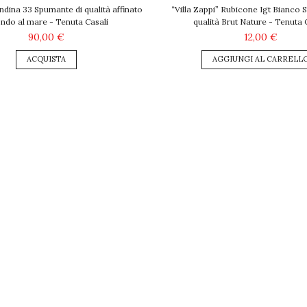
ndina 33 Spumante di qualità affinato
“Villa Zappi” Rubicone Igt Bianco 
ondo al mare - Tenuta Casali
qualità Brut Nature - Tenuta 
90,00 €
12,00 €
ACQUISTA
AGGIUNGI AL CARRELL