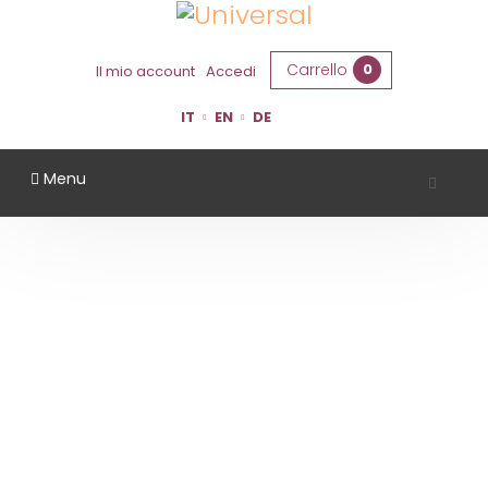
Carrello
0
Il mio account
Accedi
IT
EN
DE
Menu
VINI BIANCHI
Home
Vini Bianchi