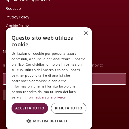
Recesso
Privacy Policy
Cookie Policy
×
Contatti
Questo sito web utilizza
cookie
NEWSLETTER
Utilizziamo i cookie per personalizzare
contenuti, annunci e per analizzare il nostro
traffico. Condividiamo inoltre informazioni
Iscriviti per ricevere informazioni sulle nostre ultime novità.
sul tuo utilizzo del nostro sito con i nostri
partner pubblicitari e di analisi che
potrebbero combinarle con altre
informazioni che hai fornito loro o che
hanno raccolto dal tuo utilizzo dei loro
ISCRIVITI
servizi.
Informativa sulla privacy
ACCETTA TUTTO
RIFIUTA TUTTO
MOSTRA DETTAGLI
Wine Meeting ER
© 2021