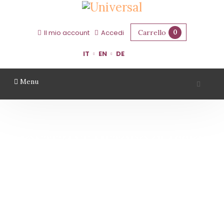
Carrello
0
Il mio account
Accedi
IT
EN
DE
Menu
MONTEZANE METODO CLASSICO
SPERGOLA SPUMANTE PAS DOSE’ -
CANTINA PUIANELLO
Home
MONTEZANE Metodo Classico SPERGOLA SPUMANTE PAS DOSE’ - Cantina
Puianello