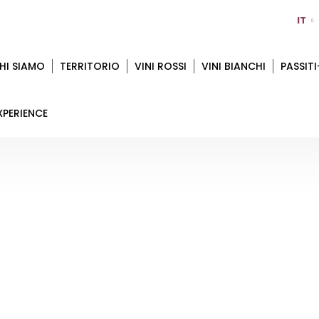
IT
HI SIAMO
TERRITORIO
VINI ROSSI
VINI BIANCHI
PASSITI
XPERIENCE
VINI BIANCHI
Home
Vini Bianchi