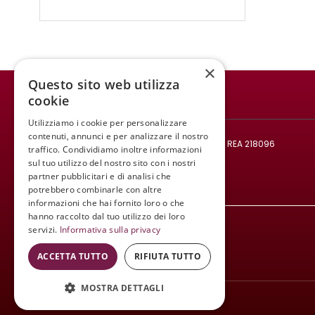
×
Questo sito web utilizza
cookie
WINE MEETING ER
Utilizziamo i cookie per personalizzare
© 2021 All rights reserved.
contenuti, annunci e per analizzare il nostro
Codice fiscale e Partita IVA: 02008890382 - REA 218096
traffico. Condividiamo inoltre informazioni
Mail:
infowinemeetinger@gmail.com
sul tuo utilizzo del nostro sito con i nostri
partner pubblicitari e di analisi che
Tel:
+39 340 413 8251
potrebbero combinarle con altre
informazioni che hai fornito loro o che
hanno raccolto dal tuo utilizzo dei loro
servizi.
Informativa sulla privacy
ACCETTA TUTTO
RIFIUTA TUTTO
MOSTRA DETTAGLI
Wine Meeting ER
© 2021