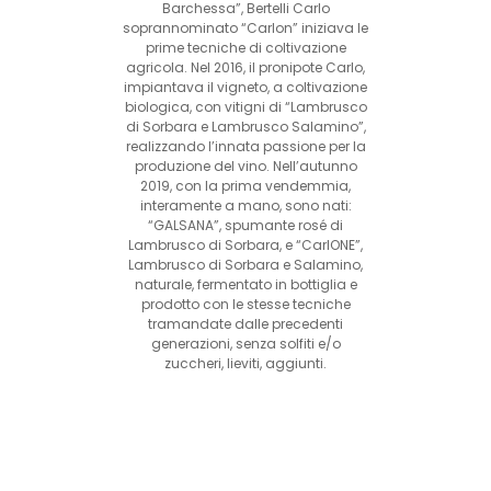
Barchessa”, Bertelli Carlo
soprannominato “Carlon” iniziava le
prime tecniche di coltivazione
agricola. Nel 2016, il pronipote Carlo,
impiantava il vigneto, a coltivazione
biologica, con vitigni di “Lambrusco
di Sorbara e Lambrusco Salamino”,
realizzando l’innata passione per la
produzione del vino. Nell’autunno
2019, con la prima vendemmia,
interamente a mano, sono nati:
“GALSANA”, spumante rosé di
Lambrusco di Sorbara, e “CarlONE”,
Lambrusco di Sorbara e Salamino,
naturale, fermentato in bottiglia e
prodotto con le stesse tecniche
tramandate dalle precedenti
generazioni, senza solfiti e/o
zuccheri, lieviti, aggiunti.