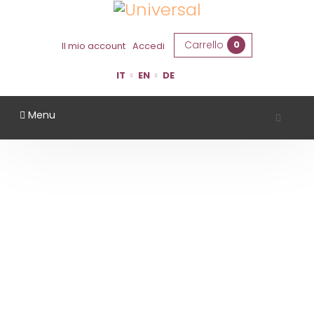
Carrello
0
Il mio account
Accedi
IT
EN
DE
Menu
AZIENDA AGRICOLA LA BARCHESSA
Home
Territorio
Ferrara
Azienda Agricola La Barchessa