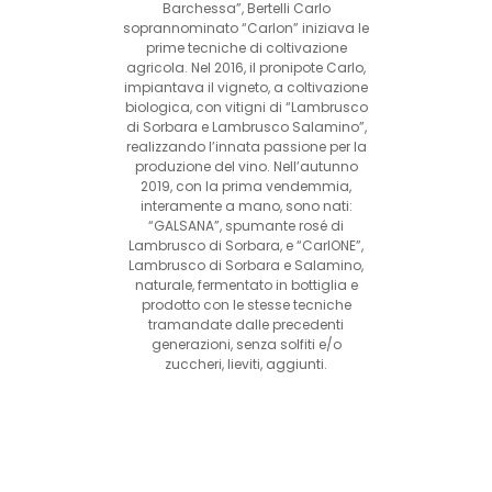
Barchessa”, Bertelli Carlo
soprannominato “Carlon” iniziava le
prime tecniche di coltivazione
agricola. Nel 2016, il pronipote Carlo,
impiantava il vigneto, a coltivazione
biologica, con vitigni di “Lambrusco
di Sorbara e Lambrusco Salamino”,
realizzando l’innata passione per la
produzione del vino. Nell’autunno
2019, con la prima vendemmia,
interamente a mano, sono nati:
“GALSANA”, spumante rosé di
Lambrusco di Sorbara, e “CarlONE”,
Lambrusco di Sorbara e Salamino,
naturale, fermentato in bottiglia e
prodotto con le stesse tecniche
tramandate dalle precedenti
generazioni, senza solfiti e/o
zuccheri, lieviti, aggiunti.