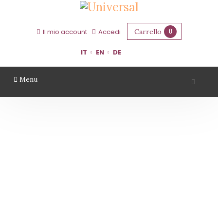
Carrello
0
Il mio account
Accedi
IT
EN
DE
Menu
AZIENDA AGRICOLA LA BARCHESSA
Home
Territorio
Ferrara
Azienda Agricola La Barchessa