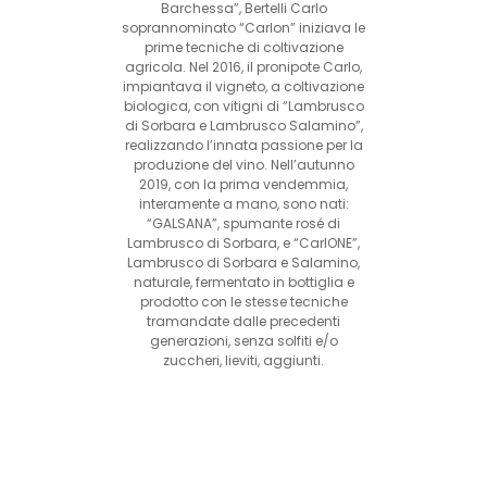
Barchessa”, Bertelli Carlo
soprannominato “Carlon” iniziava le
prime tecniche di coltivazione
agricola. Nel 2016, il pronipote Carlo,
impiantava il vigneto, a coltivazione
biologica, con vitigni di “Lambrusco
di Sorbara e Lambrusco Salamino”,
realizzando l’innata passione per la
produzione del vino. Nell’autunno
2019, con la prima vendemmia,
interamente a mano, sono nati:
“GALSANA”, spumante rosé di
Lambrusco di Sorbara, e “CarlONE”,
Lambrusco di Sorbara e Salamino,
naturale, fermentato in bottiglia e
prodotto con le stesse tecniche
tramandate dalle precedenti
generazioni, senza solfiti e/o
zuccheri, lieviti, aggiunti.