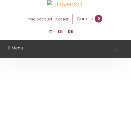
Carrello
0
Il mio account
Accedi
IT
EN
DE
Menu
AZIENDA AGRICOLA LA BARCHESSA
Home
Territorio
Ferrara
Azienda Agricola La Barchessa