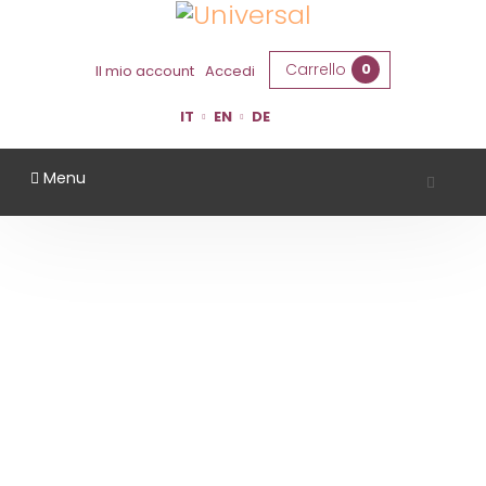
Carrello
0
Il mio account
Accedi
IT
EN
DE
Menu
AZIENDA AGRICOLA LA BARCHESSA
Home
Territorio
Ferrara
Azienda Agricola La Barchessa