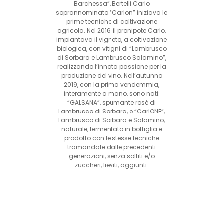
Barchessa”, Bertelli Carlo
soprannominato “Carlon” iniziava le
prime tecniche di coltivazione
agricola. Nel 2016, il pronipote Carlo,
impiantava il vigneto, a coltivazione
biologica, con vitigni di “Lambrusco
di Sorbara e Lambrusco Salamino”,
realizzando l’innata passione per la
produzione del vino. Nell’autunno
2019, con la prima vendemmia,
interamente a mano, sono nati:
“GALSANA”, spumante rosé di
Lambrusco di Sorbara, e “CarlONE”,
Lambrusco di Sorbara e Salamino,
naturale, fermentato in bottiglia e
prodotto con le stesse tecniche
tramandate dalle precedenti
generazioni, senza solfiti e/o
zuccheri, lieviti, aggiunti.